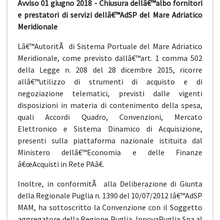
Avviso 01 giugno 2018 - Chiusura dellâ€™albo fornitori
e prestatori di servizi dellâ€™AdSP del Mare Adriatico
Meridionale
Lâ€™AutoritÃ di Sistema Portuale del Mare Adriatico
Meridionale, come previsto dallâ€™art. 1 comma 502
della Legge n. 208 del 28 dicembre 2015, ricorre
allâ€™utilizzo di strumenti di acquisto e di
negoziazione telematici, previsti dalle vigenti
disposizioni in materia di contenimento della spesa,
quali Accordi Quadro, Convenzioni, Mercato
Elettronico e Sistema Dinamico di Acquisizione,
presenti sulla piattaforma nazionale istituita dal
Ministero dellâ€™Economia e delle Finanze
â€œAcquisti in Rete PAâ€.
Inoltre, in conformitÃ alla Deliberazione di Giunta
della Regionale Puglia n. 1390 del 10/07/2012 lâ€™AdSP
MAM, ha sottoscritto la Convenzione con il Soggetto
aggregatore della Regione Puglia, InnovaPuglia Spa al