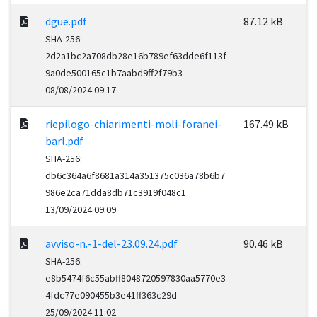
dgue.pdf
87.12 kB
SHA-256:
2d2a1bc2a708db28e16b789ef63dde6f113f
9a0de500165c1b7aabd9ff2f79b3
08/08/2024 09:17
riepilogo-chiarimenti-moli-foranei-
167.49 kB
barl.pdf
SHA-256:
db6c364a6f8681a314a351375c036a78b6b7
986e2ca71dda8db71c3919f048c1
13/09/2024 09:09
avviso-n.-1-del-23.09.24.pdf
90.46 kB
SHA-256:
e8b5474f6c55abff8048720597830aa5770e3
4fdc77e090455b3e41ff363c29d
25/09/2024 11:02