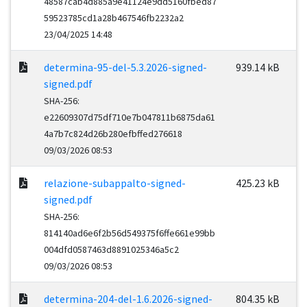
48587cab4d885a9e41124e9dd5160fbed87
59523785cd1a28b467546fb2232a2
23/04/2025 14:48
determina-95-del-5.3.2026-signed-
939.14 kB
signed.pdf
SHA-256:
e22609307d75df710e7b047811b6875da61
4a7b7c824d26b280efbffed276618
09/03/2026 08:53
relazione-subappalto-signed-
425.23 kB
signed.pdf
SHA-256:
814140ad6e6f2b56d549375f6ffe661e99bb
004dfd0587463d8891025346a5c2
09/03/2026 08:53
determina-204-del-1.6.2026-signed-
804.35 kB