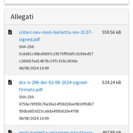
Allegati
criteri-oev-moli-barletta-rev-31.07-
559.56 kB
signed.pdf
SHA-256:
5c8d81c90bd0697c19575ff50dfc0189ed57
c260d1fad14878c197c316c383da
06/08/2024 10:49
dcs-n-296-del-02-08-2024-signed-
534.24 kB
firmato.pdf
SHA-256:
0756e78f85b76a36a14f58d28ae9818fb6b7
950ba653d15ca6da495b820e4708
06/08/2024 10:49
moli-barletta-relazione-istruttoria-
497.88 kB