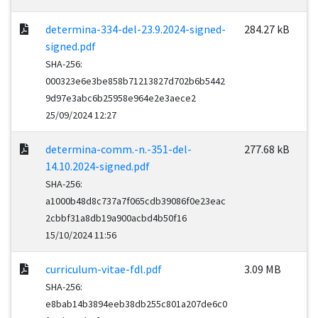
determina-334-del-23.9.2024-signed-
284.27 kB
signed.pdf
SHA-256:
000323e6e3be858b71213827d702b6b5442
9d97e3abc6b25958e964e2e3aece2
25/09/2024 12:27
determina-comm.-n.-351-del-
277.68 kB
14.10.2024-signed.pdf
SHA-256:
a1000b48d8c737a7f065cdb39086f0e23eac
2cbbf31a8db19a900acbd4b50f16
15/10/2024 11:56
curriculum-vitae-fdl.pdf
3.09 MB
SHA-256:
e8bab14b3894eeb38db255c801a207de6c0