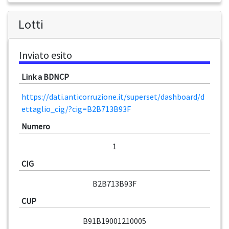
Lotti
Inviato esito
Link a BDNCP
https://dati.anticorruzione.it/superset/dashboard/d
ettaglio_cig/?cig=B2B713B93F
Numero
1
CIG
B2B713B93F
CUP
B91B19001210005