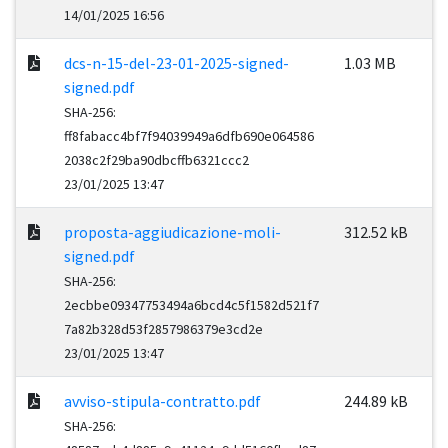
14/01/2025 16:56
dcs-n-15-del-23-01-2025-signed-
1.03 MB
signed.pdf
SHA-256:
ff8fabacc4bf7f94039949a6dfb690e064586
2038c2f29ba90dbcffb6321ccc2
23/01/2025 13:47
proposta-aggiudicazione-moli-
312.52 kB
signed.pdf
SHA-256:
2ecbbe09347753494a6bcd4c5f1582d521f7
7a82b328d53f2857986379e3cd2e
23/01/2025 13:47
avviso-stipula-contratto.pdf
244.89 kB
SHA-256: