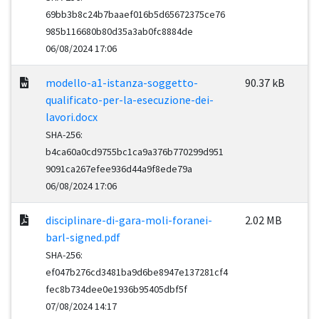
69bb3b8c24b7baaef016b5d65672375ce76
985b116680b80d35a3ab0fc8884de
06/08/2024 17:06
modello-a1-istanza-soggetto-
90.37 kB
qualificato-per-la-esecuzione-dei-
lavori.docx
SHA-256:
b4ca60a0cd9755bc1ca9a376b770299d951
9091ca267efee936d44a9f8ede79a
06/08/2024 17:06
disciplinare-di-gara-moli-foranei-
2.02 MB
barl-signed.pdf
SHA-256:
ef047b276cd3481ba9d6be8947e137281cf4
fec8b734dee0e1936b95405dbf5f
07/08/2024 14:17