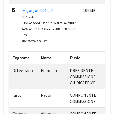
cv-gorgoni001.pdf
2.96 MB
SHA-256:
63b14aaed450adf0c1691cf6a2fd0f7
8e34e2c018043feede588590873cc1
179
28/10/2024 08:32
Cognome
Nome
Ruolo
Di Leverano
Francesco
PRESIDENTE
COMMISSIONE
GIUDICATRICE
Iusco
Paolo
COMPONENTE
COMMISSIONE
Gorgoni
Vincenzo
COMPONENTE