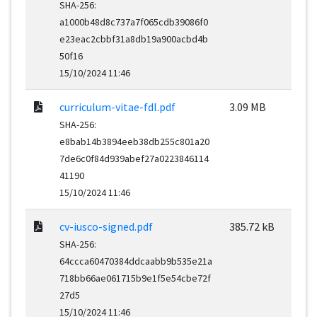
SHA-256:
a1000b48d8c737a7f065cdb39086f0
e23eac2cbbf31a8db19a900acbd4b
50f16
15/10/2024 11:46
curriculum-vitae-fdl.pdf
3.09 MB
SHA-256:
e8bab14b3894eeb38db255c801a20
7de6c0f84d939abef27a0223846114
41190
15/10/2024 11:46
cv-iusco-signed.pdf
385.72 kB
SHA-256:
64ccca60470384ddcaabb9b535e21a
718bb66ae061715b9e1f5e54cbe72f
27d5
15/10/2024 11:46