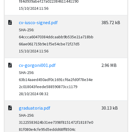
f84d939abef27a022384611441190
15/10/2024 11:56
cv-iusco-signed.pdf
385.72 kB
SHA-256:
64ccca60470384ddcaabb9b535e21a718bb
66ae061715b9e1f5e54cbe72f27d5
15/10/2024 11:56
cv-gorgoni001.pdf
2.96 MB
SHA-256:
63b14aaed450adf0c1691cf6a2fd0f78e34e
2c018043feede588590873cc1179
28/10/2024 08:32
graduatoria.pdf
30.13 kB
SHA-256:
31225583624b31ee7398f8151472f18187e0
81f080e4cfe95d5eddd68ff8504c