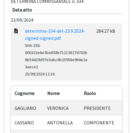
DETERMINA COMMISSARIALE n. 334
Data atto
23/09/2024
determina-334-del-23.9.2024-
284.27 kB
signed-signed.pdf
SHA-256:
000323e6e3be858b71213827d702b
6b54429d97e3abc6b25958e964e2e
3aece2
25/09/2024 12:16
Cognome
Nome
Ruolo
GAGLIANO
VERONICA
PRESIDENTE
CASSANO
ANTONELLA
COMPONENTE