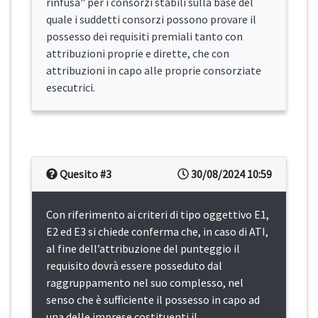
rinfusa" per i consorzi stabili sulla base del
quale i suddetti consorzi possono provare il
possesso dei requisiti premiali tanto con
attribuzioni proprie e dirette, che con
attribuzioni in capo alle proprie consorziate
esecutrici.
Quesito #3
30/08/2024 10:59
Con riferimento ai criteri di tipo oggettivo E1,
E2 ed E3 si chiede conferma che, in caso di ATI,
al fine dell’attribuzione del punteggio il
requisito dovrà essere posseduto dal
raggruppamento nel suo complesso, nel
senso che è sufficiente il possesso in capo ad
una delle imprese costituenti il