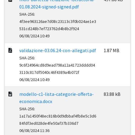
01.08.2024-signed-signed.pdf
SHA-256:
4f3ee963126ae7d08c23113c3f0b024ae1e3
531cd248b7ef723762d4b8b2f924
06/08/2024 10:49
validazione-03.06.24-con-allegati.pdf
1.87 MB
SHA-256:
9c6f24964cd8d9ead798a12a41723dddd04
3110c817df5040c46f4389a4b072f
06/08/2024 10:49
modello-c1-lista-categorie-offerta-
83.88 kB
economica.docx
SHA-256:
1a17a1450f48ec816b0d9dbbaf4fb8e5c3d6
84fdf3ed028de4fe50af37b336d7
06/08/2024 11:36