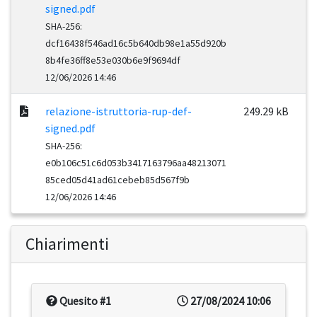
signed.pdf
SHA-256:
dcf16438f546ad16c5b640db98e1a55d920b
8b4fe36ff8e53e030b6e9f9694df
12/06/2026 14:46
relazione-istruttoria-rup-def-
249.29 kB
signed.pdf
SHA-256:
e0b106c51c6d053b3417163796aa48213071
85ced05d41ad61cebeb85d567f9b
12/06/2026 14:46
Chiarimenti
Quesito #1
27/08/2024 10:06