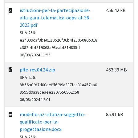
istruzioni-per-la-partecipazione-
456.42 kB
alla-gara-telematica-oepv-al-36-
2023.pdf
SHA-256:
e24999c3f3be0110b26f36b4f2805086b318
c382efbf819068a98eabf314835d
06/08/2024 11:55
pfte-rev.04.24.zip
463.39 MB
SHA-256:
8b56b0fd7d00eefff6f99a387fca31a457aa0
9595d9a38ceaee2307550962c58
06/08/2024 12:01
modello-a2-istanza-soggetto-
85.91 kB
qualificato-per-la-
progettazione.docx
SHA-256: