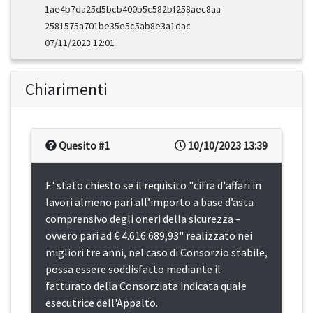
1ae4b7da25d5bcb400b5c582bf258aec8aa
2581575a701be35e5c5ab8e3a1dac
07/11/2023 12:01
Chiarimenti
Quesito #1
10/10/2023 13:39
E' stato chiesto se il requisito "cifra d'affari in
lavori almeno pari all’importo a base d’asta
comprensivo degli oneri della sicurezza –
ovvero pari ad € 4.616.689,93" realizzato nei
migliori tre anni, nel caso di Consorzio stabile,
possa essere soddisfatto mediante il
fatturato della Consorziata indicata quale
esecutrice dell'Appalto.