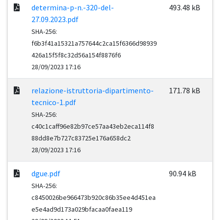
determina-p-n.-320-del-
493.48 kB
27.09.2023.pdf
SHA-256:
f6b3f41a15321a757644c2ca15f6366d98939
426a15f5f8c32d56a154f8876f6
28/09/2023 17:16
relazione-istruttoria-dipartimento-
171.78 kB
tecnico-1.pdf
SHA-256:
c40c1caff96e82b97ce57aa43eb2eca114f8
88dd8e7b727c83725e176a658dc2
28/09/2023 17:16
dgue.pdf
90.94 kB
SHA-256:
c8450026be966473b920c86b35ee4d451ea
e5e4ad9d173a029bfacaa0faea119