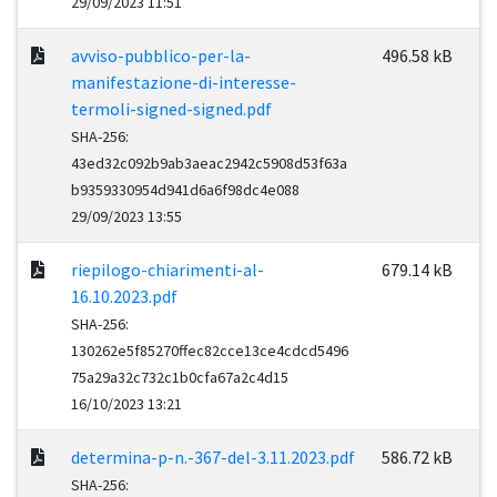
29/09/2023 11:51
avviso-pubblico-per-la-
496.58 kB
manifestazione-di-interesse-
termoli-signed-signed.pdf
SHA-256:
43ed32c092b9ab3aeac2942c5908d53f63a
b9359330954d941d6a6f98dc4e088
29/09/2023 13:55
riepilogo-chiarimenti-al-
679.14 kB
16.10.2023.pdf
SHA-256:
130262e5f85270ffec82cce13ce4cdcd5496
75a29a32c732c1b0cfa67a2c4d15
16/10/2023 13:21
determina-p-n.-367-del-3.11.2023.pdf
586.72 kB
SHA-256: